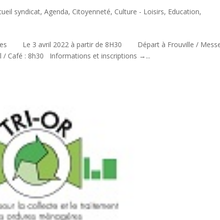
ueil syndicat
,
Agenda
,
Citoyenneté
,
Culture - Loisirs
,
Education
,
 avril 2022 à partir de 8H30 Départ à Frouville / Messe
afé : 8h30 Informations et inscriptions →...